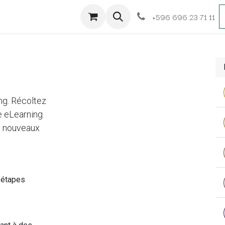
+596 696 23 71 11
ng. Récoltez
e eLearning.
e nouveaux
 étapes