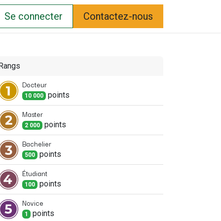
Se connecter
Contactez-nous
Rangs
Docteur
point
s
10 000
Master
point
s
2 000
Bachelier
point
s
500
Étudiant
point
s
100
Novice
point
s
1